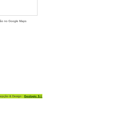
ação no Google Maps
epção & Design :
Geologic S.I.