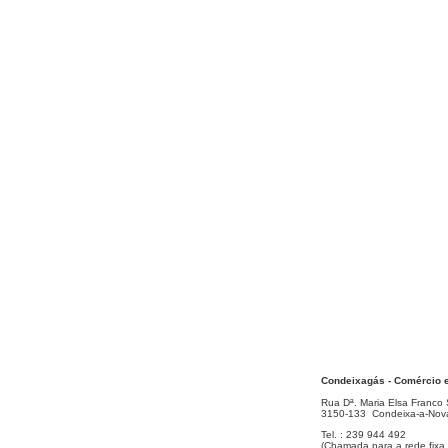
Condeixagás - Comércio e
Rua Dª. Maria Elsa Franco
3150-133 Condeixa-a-Nov
Tel. : 239 944 492
(Chamada para a rede fixa 