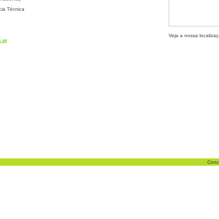
cia Técnica
Veja a nossa localiz
.pt
Conc